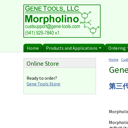
Diagnostics
Current P
Skip to main content
Uses for Pretargeting
Billing 
& Crosslinking
n
Therapeutics
Terms of
Bacteria Applications
Protist Applications
Home
Products and Applications
Ordering
Insect Applications
Home
Cus
Online Store
You ar
Gene
Ready to order?
Gene Tools Store
第三
Morph
Morp