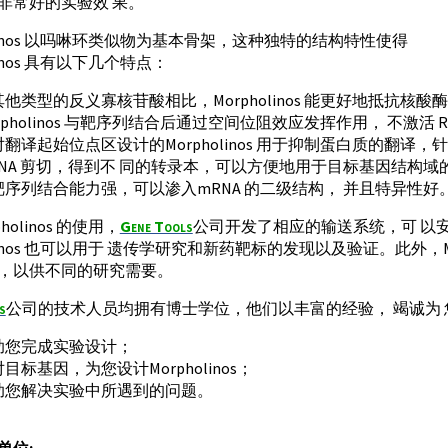
非常好的实验效 果。
olinos 以吗啉环类似物为基本骨架，这种独特的结构特性使得
linos 具有以下几个特点：
他类型的反义寡核苷酸相比，Morpholinos 能更好地抵抗核酸
rpholinos 与靶序列结合后通过空间位阻效应发挥作用， 不激活 R
翻译起始位点区设计的Morpholinos 用于抑制蛋白质的翻译，针对 p
RNA 剪切，得到不 同的转录本，可以方便地用于目标基因结构域
靶序列结合能力强，可以渗入mRNA 的二级结构， 并且特异性好
holinos 的使用，
Gene Tools
公司开发了相应的输送系统，可 以安全
olinos 也可以用于 遗传学研究和新药靶标的发现以及验证。此外，M
，以供不同的研究需要。
s
公司的技术人员均拥有博士学位，他们以丰富的经验， 竭诚为
助您完成实验设计；
目标基因，为您设计Morpholinos；
助您解决实验中所遇到的问题。
单位: