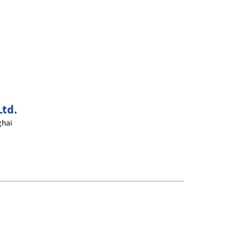
Ltd.
hai
。