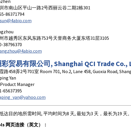
zhen
圳市南山区平山一路2号西丽云谷二期2栋301
-86371794
jsun@4abio.com
gzhou
州市越秀区东风东路753号天誉商务大厦东塔31层3105
38796370
angzhou@4abio.com
圈彩贸易有限公司
, Shanghai QCI Trade Co., 
58弄2号701室 Room 701, No.2, Lane 458, Guoxia Road, Shang
ing Yan
oduct Manager
65637395
aping_yan@yahoo.com
达目的地所需时间, 平均时间为8 天, 最短为3 天，最长为19 天
Tools 网页连接（英文）：