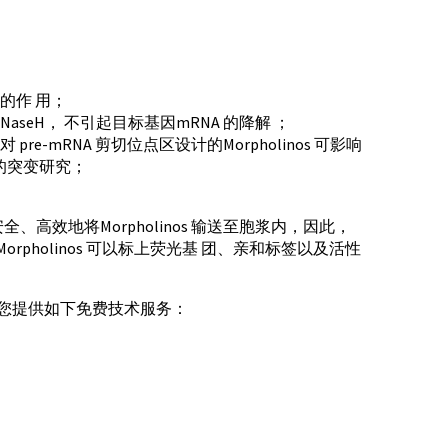
酶的作 用；
NaseH， 不引起目标基因mRNA 的降解 ；
re-mRNA 剪切位点区设计的Morpholinos 可影响
的突变研究；
。
、高效地将Morpholinos 输送至胞浆内，因此，
orpholinos 可以标上荧光基 团、亲和标签以及活性
 您提供如下免费技术服务：