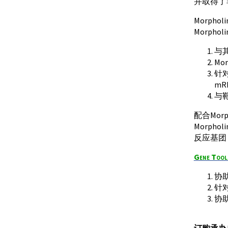
并取得了
Morph
Morpho
与其
Mo
针对
m
与
配合Morp
Morph
反应基团
Gene Tool
协
针对
协
订购承办