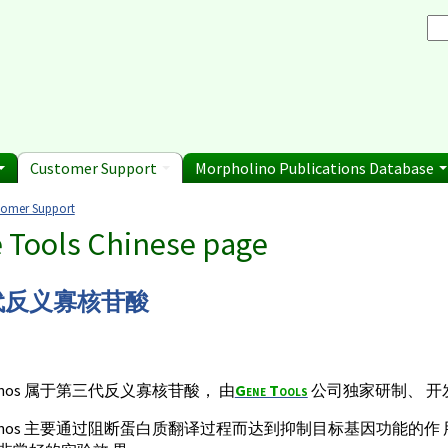
Browse Morpholino Pu
rice List
Gene Tools Chinese page
blications
Se
and Shipping Informatio
Jon's Blog
S
Selected posts from Jon's blog
 Sale
Customer Support
Morpholino Publications Database
tomer Support
e here
 Tools Chinese page
代反义寡核苷酸
olinos 属于第三代反义寡核苷酸， 由
Gene Tools
公司独家研制、 开
holinos 主要通过阻断蛋白质翻译过程而达到抑制目标基因功能